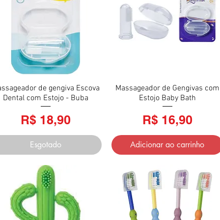
ssageador de gengiva Escova
Visualização rápida
Massageador de Gengivas com
Visualização rápida
Dental com Estojo - Buba
Estojo Baby Bath
Preço
Preço
R$ 18,90
R$ 16,90
Esgotado
Adicionar ao carrinho