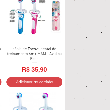
A
cópia de Escova dental de
Visualização rápida
treinamento 6m+ MAM - Azul ou
Rosa
Preço
R$ 35,90
Adicionar ao carrinho