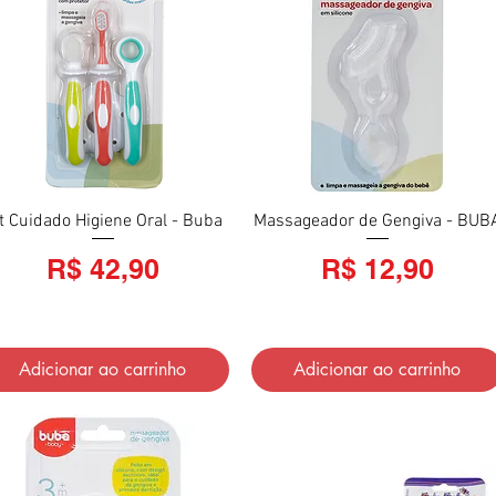
t Cuidado Higiene Oral - Buba
Visualização rápida
Massageador de Gengiva - BUB
Visualização rápida
Preço
Preço
R$ 42,90
R$ 12,90
Adicionar ao carrinho
Adicionar ao carrinho