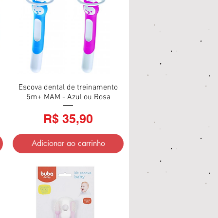
Escova dental de treinamento
Visualização rápida
5m+ MAM - Azul ou Rosa
Preço
R$ 35,90
Adicionar ao carrinho