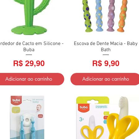
rdedor de Cacto em Silicone -
Visualização rápida
Escova de Dente Macia - Baby
Visualização rápida
Buba
Bath
Preço
Preço
R$ 29,90
R$ 9,90
Adicionar ao carrinho
Adicionar ao carrinho