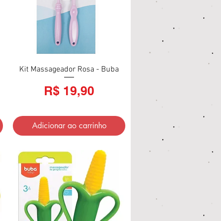
Kit Massageador Rosa - Buba
Visualização rápida
Preço
R$ 19,90
Adicionar ao carrinho