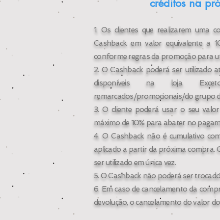
créditos na p
1. Os clientes que realizarem uma 
Cashback em valor equivalente a
1
conforme regras da promoção para ut
2. O Cashback poderá ser utilizado 
disponíveis na loja. Exc
remarcados/promocionais/do grupo de
3. O cliente poderá usar o seu valo
máximo de 10% para abater no pagam
4. O Cashback não é cumulativo co
aplicado a partir da próxima compra. O
ser utilizado em única vez.
5. O Cashback não poderá ser trocado
6. Em caso de cancelamento da compr
devolução, o cancelamento do valor d