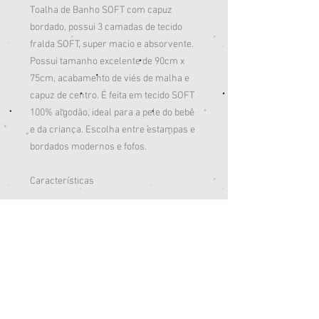
Toalha de Banho SOFT com capuz
bordado, possui 3 camadas de tecido
fralda SOFT, super macio e absorvente.
Possui tamanho excelente de 90cm x
75cm, acabamento de viés de malha e
capuz de centro. É feita em tecido SOFT
100% algodão, ideal para a pele do bebê
e da criança. Escolha entre estampas e
bordados modernos e fofos.
Características
UTILIDADE: para secar e envolver o bebê
com conforto e maciez ao sair do banho.
COM CAPUZ DE CENTRO BORDADO.
CORES E ESTAMPAS SUPER DELICADAS
E MODERNAS.
03 CAMADAS DE TECIDO SOFT.
TECIDO SOFT 100% ALGODÃO: macio e