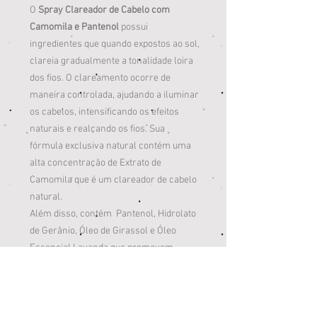
O
Spray Clareador de Cabelo com
Camomila e Pantenol
possui
ingredientes que quando expostos ao sol,
clareia gradualmente a tonalidade loira
dos fios. O clareamento ocorre de
maneira controlada, ajudando a iluminar
os cabelos, intensificando os efeitos
naturais e realçando os fios. Sua
fórmula exclusiva natural contém uma
alta concentração de Extrato de
Camomila que é um clareador de cabelo
natural.
Além disso, contém Pantenol, Hidrolato
de Gerânio, Óleo de Girassol e Óleo
Essencial Lavanda que promovem
brilho e maciez aos fios capilares. Ele
clareia de forma progressiva e também
possui ação termoprotetora, sendo
perfeito para os dias de sol! Pode ser