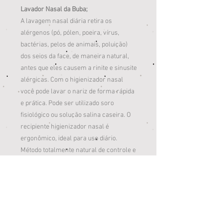
Lavador Nasal da Buba;
A lavagem nasal diária retira os
alérgenos (pó, pólen, poeira, vírus,
bactérias, pelos de animais, poluição)
dos seios da face, de maneira natural,
antes que eles causem a rinite e sinusite
alérgicas. Com o higienizador nasal
você pode lavar o nariz de forma rápida
e prática. Pode ser utilizado soro
fisiológico ou solução salina caseira. O
recipiente higienizador nasal é
ergonômico, ideal para uso diário.
Método totalmente natural de controle e
prevenção de crises de alergia, rinite,
sinusite, faringites e otites; Controle e
prevenção de dor de cabeça e de olhos
de fundo sinusal.
Contém:
1 garrafa e 2 bicos;