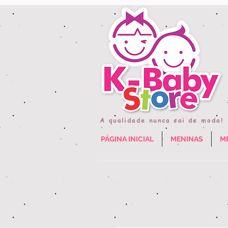
A qualidade nunca sai de moda!
PÁGINA INICIAL
MENINAS
M