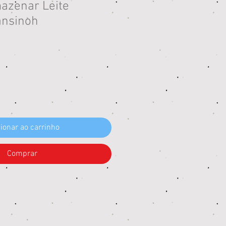
azenar Leite
ansinoh
eço
ionar ao carrinho
Comprar