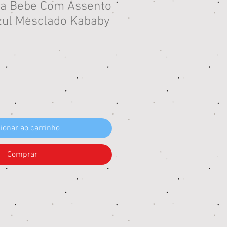
ra Bebe Com Assento
ul Mesclado Kababy
reço
ionar ao carrinho
Comprar