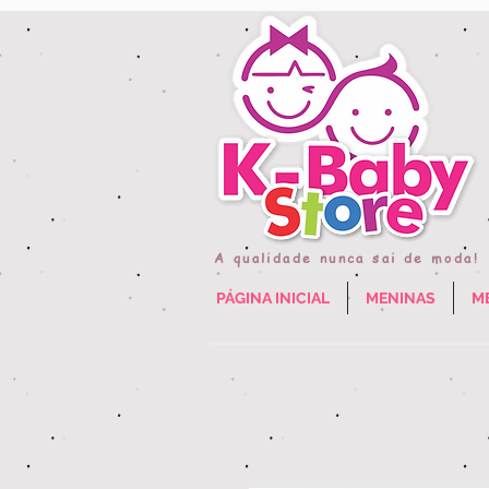
A qualidade nunca sai de moda!
PÁGINA INICIAL
MENINAS
M