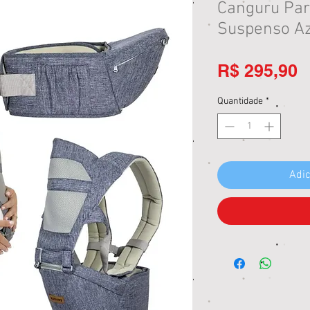
Canguru Pa
Suspenso Az
P
R$ 295,90
Quantidade
*
Adic