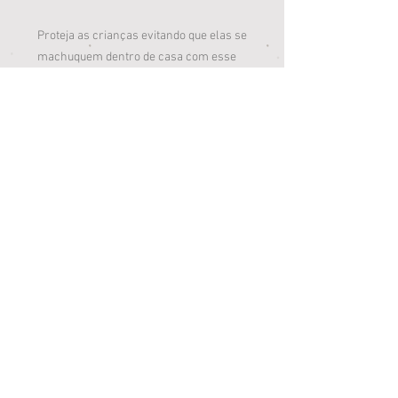
Proteja as crianças evitando que elas se
machuquem dentro de casa com esse
Protetor de Quina da Buba.
Ele protegerá tanto as crianças quanto
os móveis.
Conteúdo da embalagem:
Protetor de Quina com 4 Unidades da
Buba
Dimensões Aproximadas de cada
protetor: 5cm de comprimento
Loja Jardim Paulista
Av. Salgado Filho, 3973, Campo Grande/MS