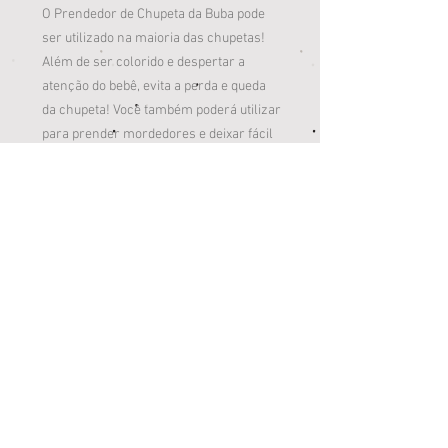
O Prendedor de Chupeta da Buba pode
ser utilizado na maioria das chupetas!
Além de ser colorido e despertar a
atenção do bebê, evita a perda e queda
da chupeta! Você também poderá utilizar
para prender mordedores e deixar fácil
o acesso para seu bebê!
Informações Técnicas:
- Idade Recomendada: a partir de 3
meses
- Clip Metálico
- Composição: Poliéster
- Conteúdo da Embalagem: 1 prendedor
de chupeta
- Imagem meramente ilustrativa,
produto não acompanha chupeta