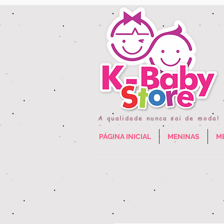
A qualidade nunca sai de moda!
PÁGINA INICIAL
MENINAS
M