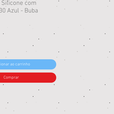
 Silicone com
30 Azul - Buba
eço
ionar ao carrinho
Comprar