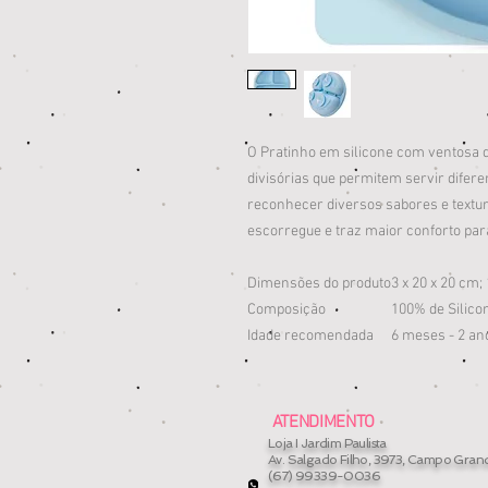
O Pratinho em silicone com ventosa da
divisórias que permitem servir difere
reconhecer diversos sabores e textur
escorregue e traz maior conforto par
Dimensões do produto
‎3 x 20 x 20 cm;
Composição
‎100% de Silico
Idade recomendada
‎6 meses - 2 an
ATENDIMENTO
Loja I Jardim Paulista
Av. Salgado Filho, 3973, Campo Gran
(67) 99339-0036