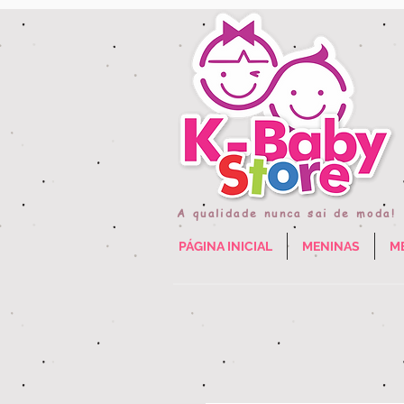
A qualidade nunca sai de moda!
PÁGINA INICIAL
MENINAS
M