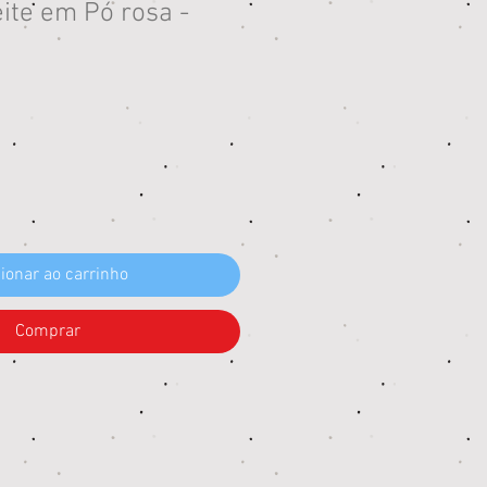
ite em Pó rosa -
eço
ionar ao carrinho
Comprar