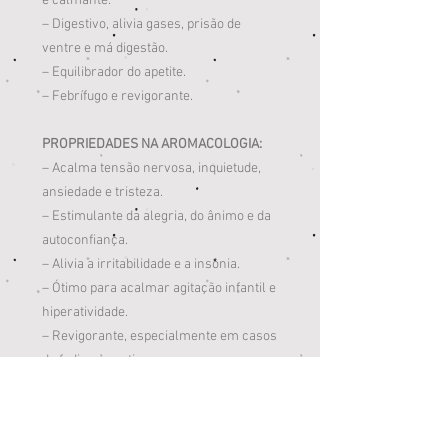
e calmante.
– Digestivo, alivia gases, prisão de
ventre e má digestão.
– Equilibrador do apetite.
– Febrífugo e revigorante.
PROPRIEDADES NA AROMACOLOGIA:
– Acalma tensão nervosa, inquietude,
ansiedade e tristeza.
– Estimulante da alegria, do ânimo e da
autoconfiança.
– Alivia a irritabilidade e a insônia.
– Ótimo para acalmar agitação infantil e
hiperatividade.
– Revigorante, especialmente em casos
de fadiga e apatia.
Composição:
Europaea Fruit Oil,
Helianthus Annus Seed Oil, Euphorbia
Cerifera (Candelilla) Wax, Copaifera