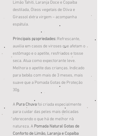
Limão Tahiti, Laranja Doce e Copaíba
destilada, Óleos vegetais de Oliva e
Girassol extra virgem – acompanha
espátula.
Principais propriedades:
Refrescante,
auxilia em casos de viroses que afetam o
estômago e o apetite, resfriados e tosse
seca. Atua como expectorante leve.
Melhora o apetite das crianças. Indicado
para bebês com mais de 3 meses, mais
suave que a Pomada Gotas de Proteção
30g.
A
Pura Chuva
foi criada especialmente
para cuidar das peles mais delicadas
oferecendo o que há de melhor na
natureza. A
Pomada Natural Gotas de
Conforto de Limão, Laranja e Copaíba