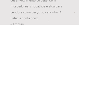
desenvolvimento do bebê. Com
mordedores, chocalhos e alça para
pendura-lo no berço ou carrinho. A
Pelúcia conta com:
- Argolas
- Mordedores
- Buzina
- Chocalhos
- Som de amassadinho
- Puxe a corda e ele treme
Medidas Aproximadas: 31cm x 16cm x
10cm
Idade Recomendada a Partir de 4 meses.
Loja Jardim Paulista
Av. Salgado Filho, 3973, Campo Grande/MS