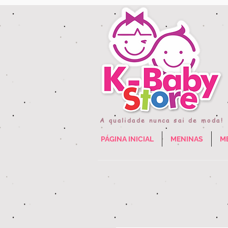
A qualidade nunca sai de moda!
PÁGINA INICIAL
MENINAS
M