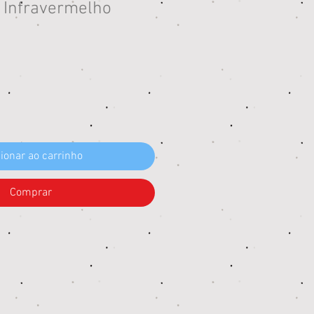
 Infravermelho
eço
ionar ao carrinho
Comprar