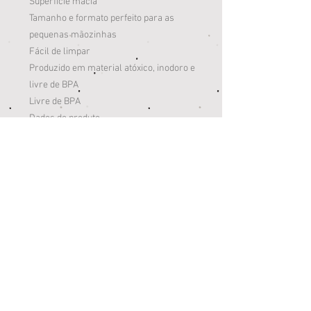
Superfície macia
Tamanho e formato perfeito para as
pequenas mãozinhas
Fácil de limpar
Produzido em material atóxico, inodoro e
livre de BPA
Livre de BPA
Dados do produto
Garantia: 90(dias)
Marca: NÛBY
NCM: 4014.90.90
EAN: 7899014653929
Dados de Embalagem
Peso Total (Produto + Embalagem):
30.00(gr)
Altura: 10.50(cm)
Largura: 9.50(cm)
Profundidade: 1.50(cm)