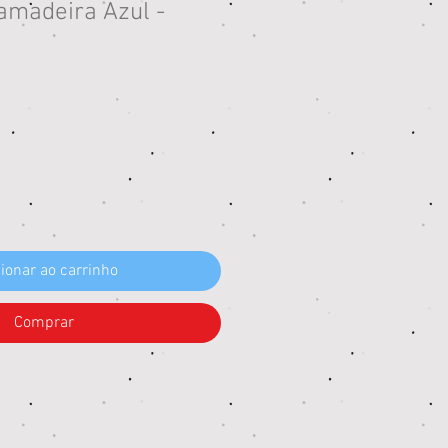
madeira Azul -
eço
ionar ao carrinho
Comprar