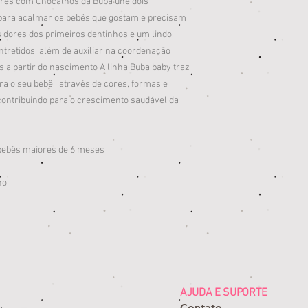
ores com Chocalhos da Buba une dois
ara acalmar os bebês que gostam e precisam
s dores dos primeiros dentinhos e um lindo
tretidos, além de auxiliar na coordenação
a partir do nascimento A linha Buba baby traz
a o seu bebê, através de cores, formas e
 contribuindo para o crescimento saudável da
ebês maiores de 6 meses
ho
AJUDA E SUPORTE
Contato