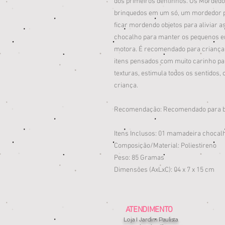
dos primeiros dentinhos. Os Morded
brinquedos em um só, um mordedor p
ficar mordendo objetos para aliviar a
chocalho para manter os pequenos en
motora. É recomendado para crianças 
itens pensados com muito carinho par
texturas, estimula todos os sentidos,
criança.
Recomendação: Recomendado para b
Itens Inclusos: 01 mamadeira chocal
Composição/Material: Poliestireno
Peso: 85 Gramas
Dimensões (AxLxC): 04 x 7 x 15 cm
ATENDIMENTO
Loja I Jardim Paulista