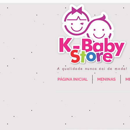
A qualidade nunca sai de moda!
PÁGINA INICIAL
MENINAS
M