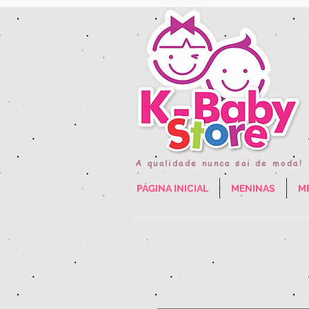
A qualidade nunca sai de moda!
PÁGINA INICIAL
MENINAS
M