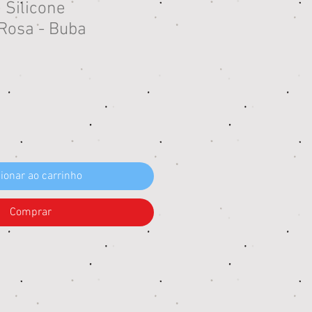
 Silicone
 Rosa - Buba
eço
ionar ao carrinho
Comprar