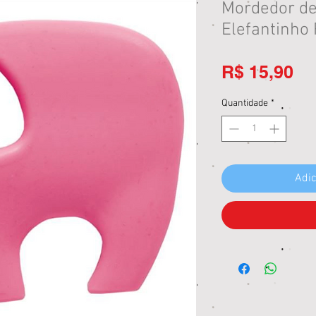
Mordedor de
Elefantinho
Pr
R$ 15,90
Quantidade
*
Adic