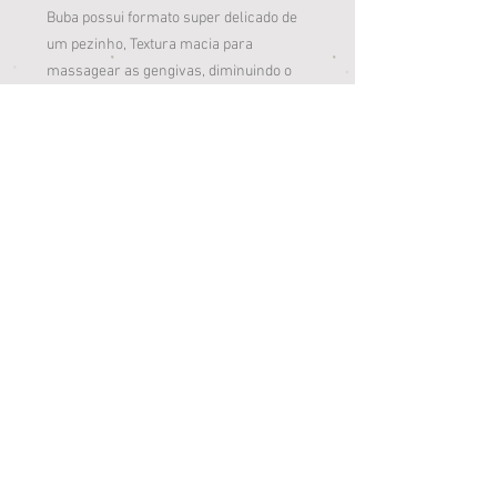
Buba possui formato super delicado de
um pezinho, Textura macia para
massagear as gengivas, diminuindo o
desconforto do aparecimento dos
primeiros dentinhos. O interior do
mordedor contém água.
Ao ser resfriado na geladeira, o
mordedor gelado proporciona uma
sensação de alívio e frescor para o bebê.
O mordedor contribui para o
desenvolvimento saudável das crianças
em fase de crescimento, através das
cores, formas e texturas.
Loja Jardim Paulista
Av. Salgado Filho, 3973, Campo Grande/MS