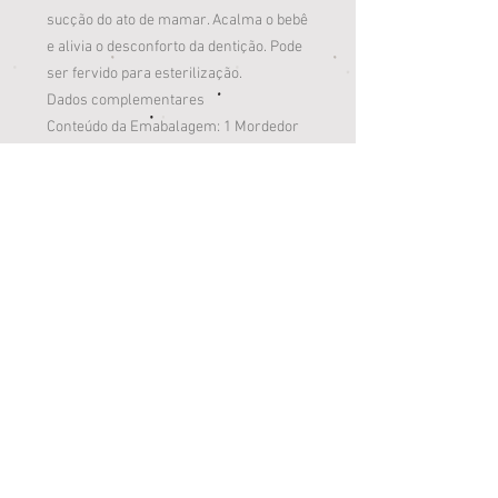
sucção do ato de mamar. Acalma o bebê
e alivia o desconforto da dentição. Pode
ser fervido para esterilização.
Dados complementares
Conteúdo da Emabalagem: 1 Mordedor
Chocalho com Ventosa Pimpolho (4m + )
Idade Recomendada: A partir de 4 Meses
Composição: Silicone
Certificado nº:
7117/2021-BRI-1 18/11/2021
Escopo: Brinquedos (321)
Emissão:
Valido até: Indeterminado
Família: 1
Certificado de Conformidade