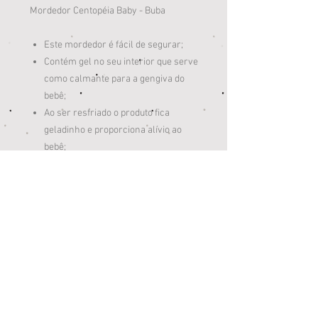
Mordedor Centopéia Baby - Buba
Este mordedor é fácil de segurar;
Contém gel no seu interior que serve
como calmante para a gengiva do
bebê;
Ao ser resfriado o produto fica
geladinho e proporciona alívio ao
bebê;
Com cores e formas atrativas;
Sensibilidade tátil e textura.
Atenção:
Não colocá-lo no freezer.Este mordedor
é fácil de segurar;Contém gel no seu
interior que serve como calmante para a
gengiva do bebê;Ao ser resfriado o
produto fica geladinho e proporciona
alívio ao bebê;Com cores e formas
atrativas;Sensibilidade tátil e