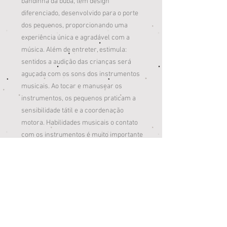
bandinha da buba, tem design
diferenciado, desenvolvido para o porte
dos pequenos, proporcionando uma
experiência única e agradável com a
música. Além de entreter, estimula:
sentidos a audição das crianças será
aguçada com os sons dos instrumentos
musicais. Ao tocar e manusear os
instrumentos, os pequenos praticam a
sensibilidade tátil e a coordenação
motora. Habilidades musicais o contato
com os instrumentos é muito importante
para as crianças desenvolverem as
habilidades musicais ou dom musical
natural e a noção de ritmo. Imaginação a
bandinha com tambor, pandeiro,
castanholas, maracas, corneta e gaita,
encoraja as crianças a experimentarem
diferentes sons e ritmos e soltarem a