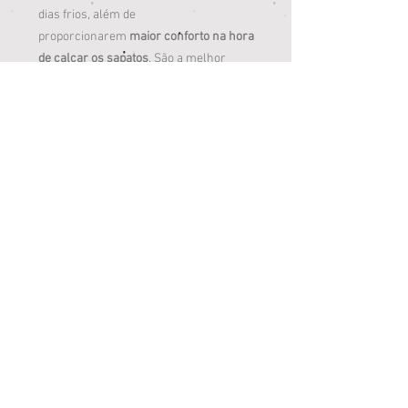
dias frios, além de
proporcionarem
maior conforto na hora
de calçar os sapatos
. São a melhor
escolha para manter os
pezinhos
protegidos
, e indispensáveis no guarda-
roupas dos baixinhos. Contamos com os
mais variados modelos e cores para seu
príncipe ou princesa ficarem ainda mais
estilosos!
A variedade de tamanhos disponível vai
acompanhar seu baixinho ou sua
baixinha enquanto cresce e se diverte,
em casa ou ao ar livre.
Especificações e cuidados
Cor:
Branco com renda rosa
Composição:
Algodão (66%); Elastano
(3%); Poliéster (31%)