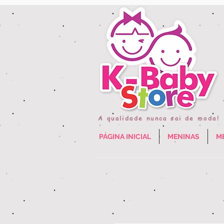
A qualidade nunca sai de moda!
PÁGINA INICIAL
MENINAS
M