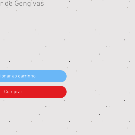
 de Gengivas
eço
ionar ao carrinho
Comprar