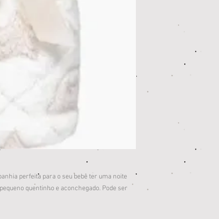
nhia perfeita para o seu bebê ter uma noite
 pequeno quentinho e aconchegado. Pode ser