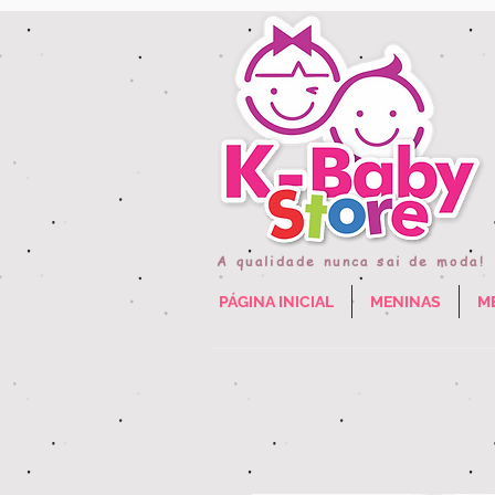
A qualidade nunca sai de moda!
PÁGINA INICIAL
MENINAS
M