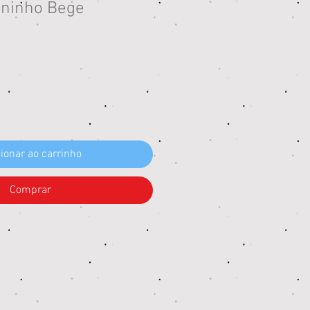
oninho Bege
eço
ionar ao carrinho
Comprar