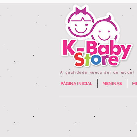
A qualidade nunca sai de moda!
PÁGINA INICIAL
MENINAS
M