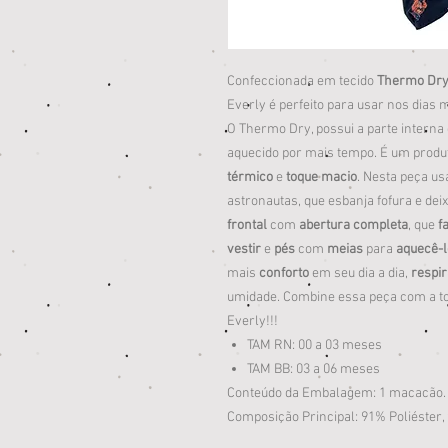
Confeccionada em tecido
Thermo Dr
Everly é perfeito para usar nos dias m
O Thermo Dry, possui a parte interna
aquecido por mais tempo. É um prod
térmico
e
toque macio
. Nesta peça u
astronautas, que esbanja fofura e dei
frontal
com
abertura completa
, que
f
vestir
e
pés
com
meias
para
aquecê-l
mais
conforto
em seu dia a dia,
respir
umidade. Combine essa peça com a to
Everly!!!
TAM RN: 00 a 03 meses
TAM BB: 03 a 06 meses
Conteúdo da Embalagem: 1 macacão.
Composição Principal: 91% Poliéster,