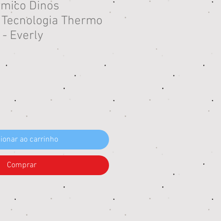
mico Dinos
 Tecnologia Thermo
- Everly
eço
ionar ao carrinho
Comprar