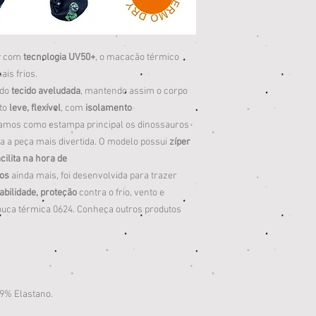
y
com
tecnologia UV50+
, o macacão térmico
ais frios.
 do
tecido aveludada
, mantendo assim o corpo
uto
leve, flexível
, com
isolamento
samos como estampa principal os dinossauros
xa a peça mais divertida. O modelo possui
zíper
acilita na hora de
os
ainda mais, foi desenvolvida para trazer
abilidade, proteção
contra o frio, vento e
uca térmica 0624. Conheça outros produtos
 9% Elastano.