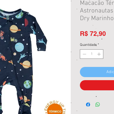
Macacão Tér
Astronautas
Dry Marinho 
Pr
R$ 72,90
Quantidade
*
Adic