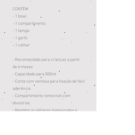
CONTÉM
- 1 bowl
- 1 compartimento
- 1 tampa
- 1 garfo
- 1 colher
- Recomendado para crianças a partir
de 6 meses
- Capacidade para 500ml
- Conta com ventosa para fixação de fácil
aderência
- Compartimento removível com
divisórias
- Mantém os talheres higienizados e
limpos
- Tampa higiênica
- Oferece uma alimentação prática onde