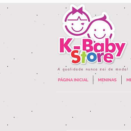
A qualidade nunca sai de moda!
PÁGINA INICIAL
MENINAS
M