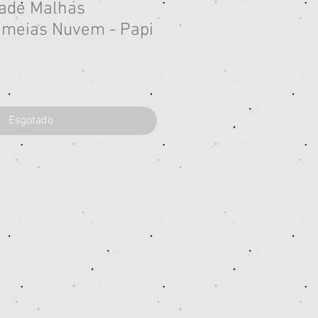
dade Malhas
/meias Nuvem - Papi
eço
Esgotado