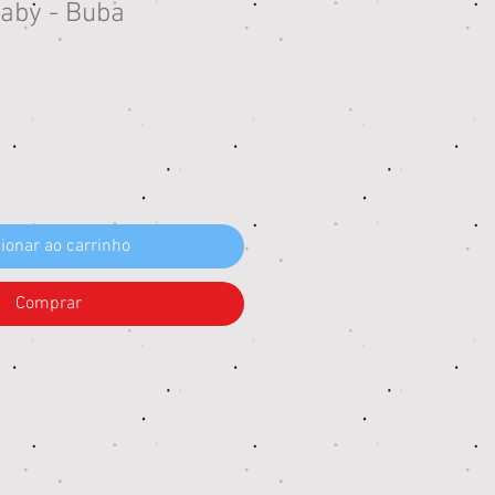
Baby - Buba
reço
ionar ao carrinho
Comprar