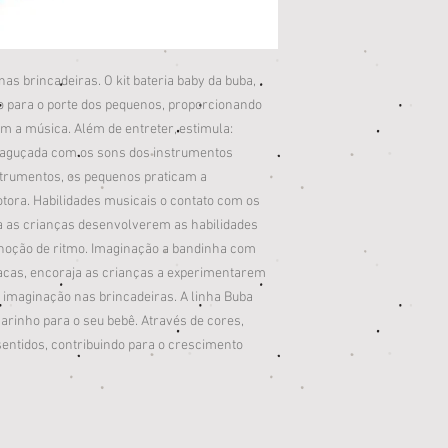
as brincadeiras. O kit bateria baby da buba,
o para o porte dos pequenos, proporcionando
m a música. Além de entreter, estimula:
á aguçada com os sons dos instrumentos
strumentos, os pequenos praticam a
otora. Habilidades musicais o contato com os
a as crianças desenvolverem as habilidades
 noção de ritmo. Imaginação a bandinha com
acas, encoraja as crianças a experimentarem
a imaginação nas brincadeiras. A linha Buba
arinho para o seu bebê. Através de cores,
sentidos, contribuindo para o crescimento