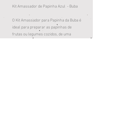
Kit Amassador de Papinha Azul - Buba
O Kit Amassador para Papinha da Buba é
ideal para preparar as papinhas de
frutas ou legumes cozidos, de uma
maneira natural. A alça é de fácil
manuseio, o bowl tem base
antiderrapante e ranhuras internas que
facilitam o preparo de qualquer prato.
A hora da refeição nunca foi tão
divertida! Com toda a praticidade e
rapidez no preparo, o Kit amassador
para papinha ainda mantém pequenos
pedaços dos alimentos. Livre de BPA e
ftalatos, produto 100% atóxico.