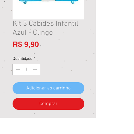
Kit 3 Cabides Infantil
Azul - Clingo
Preço
R$ 9,90
Quantidade
*
Adicionar ao carrinho
Comprar
Os cabides da Clingo ajudam a manter
as roupinhas do pequeno organizadas.