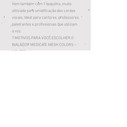
Vem também com 1 boquilha, muito
utilizada para umidificação das cordas
vocais, ideal para cantores, professores,
paletrantes e profissionias que utilizam
a voz.
7 MOTIVOS PARA VOCÊ ESCOLHER O
INALADOR MEDICATE MESH COLORS –
MD4700:
1) Prático e portátil: Bateria recarregável
com autonomia de mais de 100 minutos
2) Não derrama: Inalação em todas as
posições, até deitado
3) Sem restrição de medicamento: Use
qualquer medicamento inalatório líquido,
inclusive óleos essenciais
4) Silencioso: Grande poder de névoa
sem fazer barulho
5) Fácil de limpar: Exclusivo Sistema de
limpeza integrado