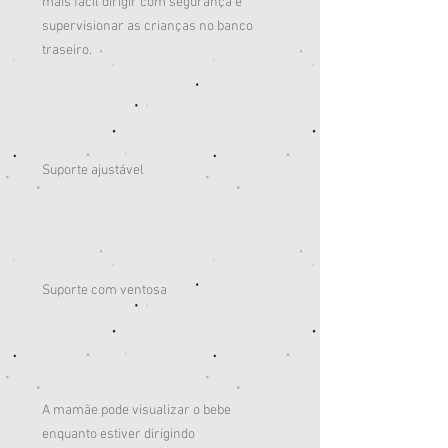
mais fácil dirigir com segurança e
supervisionar as crianças no banco
traseiro.
Suporte ajustável
Suporte com ventosa
A mamãe pode visualizar o bebe
enquanto estiver dirigindo