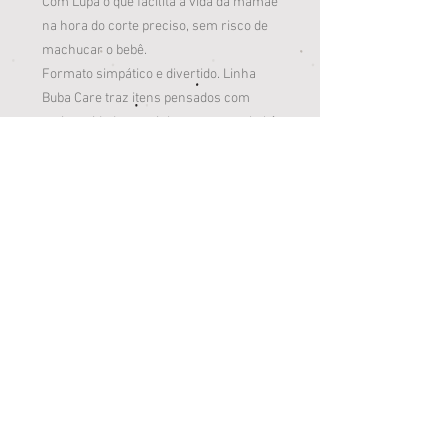
Com Lupa o que facilita a vida da mamãe
na hora do corte preciso, sem risco de
machucar o bebê.
Formato simpático e divertido. Linha
Buba Care traz itens pensados com
muito cuidado e carinho para o seu bebê.
Itens que acompanham as diversas
fases e contribuem para o crescimento
saudável da criança.
Informações do produto
Contém 1 unidade
Composição: Aço, Polipropileno
Livre de Ftalatos e BPA
Produto 100% Atóxico
Loja Jardim Paulista