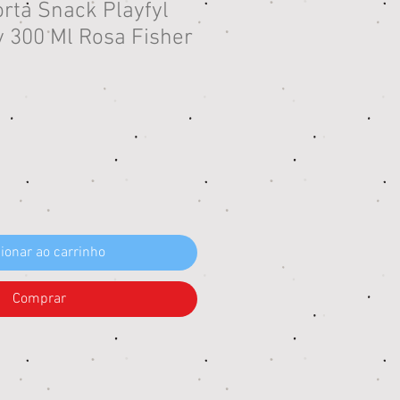
rta Snack Playfyl
300 Ml Rosa Fisher
eço
ionar ao carrinho
Comprar