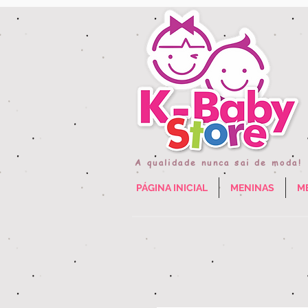
A qualidade nunca sai de moda!
PÁGINA INICIAL
MENINAS
M