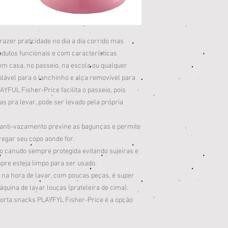
trazer praticidade no dia a dia corrido mas
odutos funcionais e com características
 em casa, no passeio, na escola ou qualquer
lável para o lanchinho e alça removível para
YFUL Fisher-Price facilita o passeio, pois
as pra levar, pode ser levado pela própria
 anti-vazamento previne as bagunças e permite
regar seu copo aonde for.
o canudo sempre protegida evitando sujeiras e
pre esteja limpo para ser usado.
a na hora de lavar, com poucas peças, é super
áquina de lavar louças (prateleira de cima).
porta snacks PLAYFYL Fisher-Price é a opção