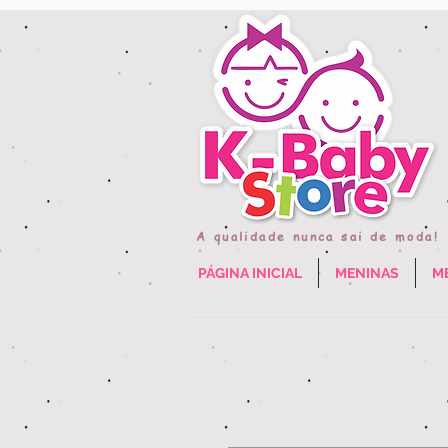
A qualidade nunca sai de moda!
PÁGINA INICIAL
MENINAS
M