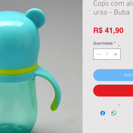
Copo com alç
urso - Buba
Pr
R$ 41,90
Quantidade
*
Adic