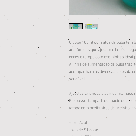
O copo 180ml com alça da buba tem bi
anatômicas que ajudam o bebê a segur
cores e tampa com orelhinhas ideal p
A linha de alimentação da buba traz i
acompanham as diversas fases da cr
saudável.
Ajude as crianças a sair da mamadei
Ele possui tampa, bico macio de sili
tampa com orelhinhas de ursinho. Li
-cor : Azul
-bico de Silicone