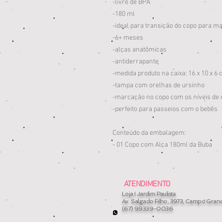
-livre de BPA
-180 ml
-ideal para transição do copo para 
-6+ meses
-alças anatômicas
-antiderrapante
-medida produto na caixa: 16 x 10 x 6
-tampa com orelhas de ursinho
-marcação no copo com os níveis de
-perfeito para passeios com o bebês
Conteúdo da embalagem:
- 01 Copo com Alça 180ml da Buba
ATENDIMENTO
Loja I Jardim Paulista
Av. Salgado Filho, 3973, Campo Gran
(67) 99339-0036