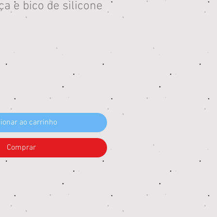
a e bico de silicone
eço
ionar ao carrinho
Comprar