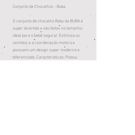
Conjunto de Chocalhos - Buba
O conjunto de chocalho Baby da BUBA é
super divertido e são feitos no tamanho
ideal para o bebê segurar. Estimula os
sentidos e a coordenação motora e
possuem um design super moderno e
diferenciado. Características: Possui
quatro diferentes chocalhos com
diferentes texturas, sons e argolas que
estimulam os sentidos do bebê. Através
de suas cores contrastantes, estimula a
visão, suas texturas e materiais
estimulam o tato e os sons dos
chocalhos contribuem no
desenvolvimento do senso auditivo. A
linha Buba traz itens pensados com
muito cuidado e carinho para o seu bebê.