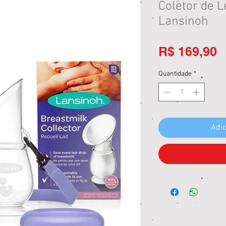
Coletor de L
Lansinoh
P
R$ 169,90
Quantidade
*
Adic