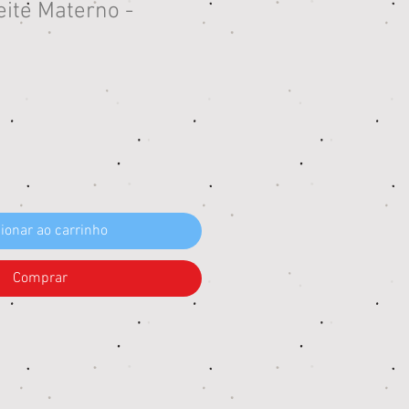
eite Materno -
reço
ionar ao carrinho
Comprar