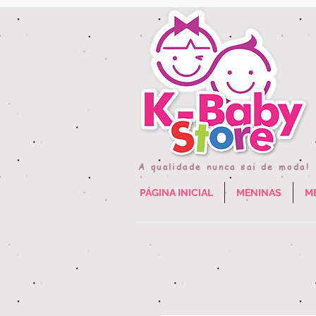
A qualidade nunca sai de moda!
PÁGINA INICIAL
MENINAS
M