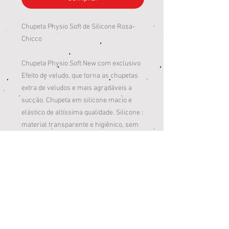
Chupeta Physio Soft de Silicone Rosa-
Chicco
Chupeta Physio Soft New com exclusivo
Efeito de veludo, que torna as chupetas
extra de veludos e mais agradáveis a
sucção. Chupeta em silicone macio e
elástico de altíssima qualidade. Silicone :
material transparente e higiênico, sem
sabor e odor e não deforma com o
passar do tempo. Escudo formato
borboleta em silicone que se adapta ao
nariz e a boca sem interferir na
respiração. Possui orifícios que evitam o
acúmulo de saliva e assaduras na região
labial. Bico ortodôntico que auxilia no
desenvolvimento correto da cavidade