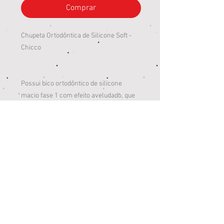
Comprar
Chupeta Ortodôntica de Silicone Soft -
Chicco
Possui bico ortodôntico de silicone
macio fase 1 com efeito aveludado, que
dá sensação mais prazerosa e base fina
que garante o fechamento correto da
boca do bebê.
Característica:
Feita de silicone;
Livre de BPA;
Recomendada para 12 meses;
Feito na Itália;
Fabricação: 05/2019;