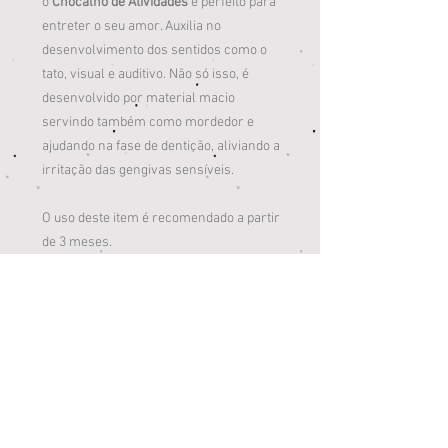
o
Chocalho de Atividades
é perfeito para
entreter o seu amor. Auxilia no
desenvolvimento dos sentidos como o
tato, visual e auditivo. Não só isso, é
desenvolvido por material macio
servindo também como mordedor e
ajudando na fase de dentição, aliviando a
irritação das gengivas sensíveis.
O uso deste item é recomendado a partir
de 3 meses.
ESPECIFICAÇÕES
01 Chocalho de Atividades
15cm alt. x 15cm larg. x 4cm prof.
Certificação: CE-BRI-INNAC-0110-13A