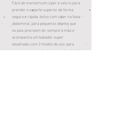
Fácil de montar, com zíper e velcro para
prender o suporte superior de forma
segura e rápida, bolso com zíper na faixa
abdominal, para pequenos objetos que
os pais precisem ter sempre à mão e
acompanha um babador super
atoalhado, com 2 modos de uso: para
proteger a roupa dos pais quando o bebê
estiver virado em sua direção e na
frente, para proteger o encosto superior
e a delicada pele do bebê do seu contato
direto.
CARACTERÍSTICAS
5 modos de uso: apoio para o recém-
nascido; com encosto e o bebê virado
para os pais ou para o mundo; como
banquinho para carregar os