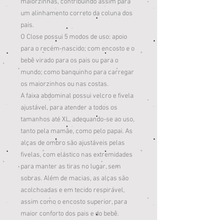
maiorzinhas, contribuindo assim para
um alinhamento correto da coluna dos
pais.
O Close possui 5 modos de uso: apoio
para o recém-nascido; com encosto e o
bebê virado para os pais ou para o
mundo; como banquinho para carregar
os maiorzinhos ou nas costas.
A faixa abdominal possui velcro e fivela
ajustável, para atender a todos os
tamanhos até XL, adequando-se ao uso,
tanto pela mamãe, como pelo papai. As
alças de ombro são ajustáveis pelas
fivelas, com elástico nas extremidades
para manter as tiras no lugar, sem
sobras. Além de macias, as alças são
acolchoadas e em tecido respirável,
assim como o encosto superior, para
maior conforto dos pais e do bebê.