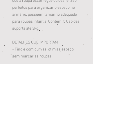
que a roupa escorregue ou desfie. São
perfeitos para organizar o espaço no
armário, possuem tamanho adequado
para roupas infantis. Contém: 5 Cabides,
suporta até 3kg.
DETALHES QUE IMPORTAM
• Fino e com curvas, otimiza espaço
sem marcar as roupas;
• Textura antideslizante;
• Ideal para roupas delicadas;
• Em veludo;
ESPECIFICAÇÕES
05 Cabides de Veludo Rosa
20,5cm Alt. x 29,5cm Larg x 0,5cm comp.