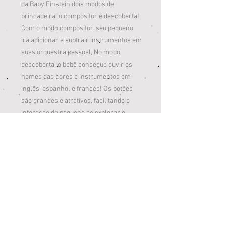
da Baby Einstein dois modos de
brincadeira, o compositor e descoberta!
Com o modo compositor, seu pequeno
irá adicionar e subtrair instrumentos em
suas orquestra pessoal, No modo
descoberta, o bebê consegue ouvir os
nomes das cores e instrumentos em
inglês, espanhol e francês! Os botões
são grandes e atrativos, facilitando o
interesse do pequeno ao explorar o
brinquedo.
Características:
Idade recomendada: 3m+;
Dimensões: 22cm x 12cm x 20cm;
As luzes indicam o instrumento ativo
e acompanham a música;
Pressione o botão de nota musical
para ouvir uma sinfonia completa;