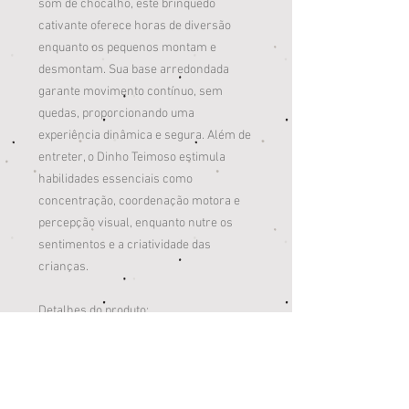
som de chocalho, este brinquedo
cativante oferece horas de diversão
enquanto os pequenos montam e
desmontam. Sua base arredondada
garante movimento contínuo, sem
quedas, proporcionando uma
experiência dinâmica e segura. Além de
entreter, o Dinho Teimoso estimula
habilidades essenciais como
concentração, coordenação motora e
percepção visual, enquanto nutre os
sentimentos e a criatividade das
crianças.
Detalhes do produto:
Habilidades trabalhadas: Concentração,
coordenação motora, percepção visual.
Descrição técnica do produto: