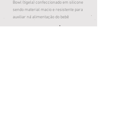
Bowl (tigela) confeccionado em silicone
sendo material macio e resistente para
auxiliar na alimentação do bebê
O bowl e sua base são uma peça única
sendo assim não se separam
Confeccionado com material atôxico
Ventosa na base que proporciona maior
apoio e impede que a criança derrube o
bowl
Livre de BPA
Loja Jardim Paulista
Av. Salgado Filho, 3973, Campo Grande/MS