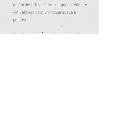
da Cardoso Toys é um brinquedo feito em
vinil atóxico com um toque suave e
gostoso.
Seus traços e cores são iguais aos do
desenho da TV; parece até que ele saiu
da telinha direto para a sua casa!
Conteúdo: 1 Boneco de Vinil Pocoyo
Idade: +18 meses
Tamanho: 14 cm
O Boneco Pocoyo é da coleção Pocoyo,
da Cardoso Toys!
Cardoso Toys. Porque brincar faz bem!
Loja Jardim Paulista