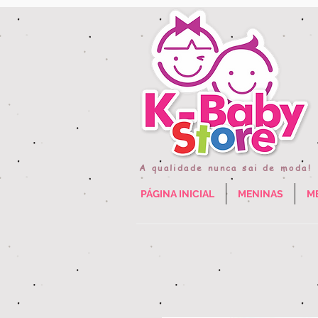
A qualidade nunca sai de moda!
PÁGINA INICIAL
MENINAS
M