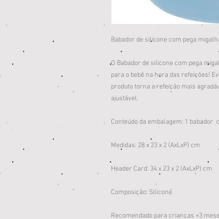
Babador de silicone com pega miga
O Babador de silicone com pega miga
para o bebê na hora das refeições! Ev
produto torna a refeição mais agradáve
ajustável.
Conteúdo da embalagem: 1 babador 
Medidas: 28 x 23 x 2 (AxLxP) cm
Header Card: 34 x 23 x 2 (AxLxP) cm
Composição: Silicone.
Recomendado para crianças +3 mese