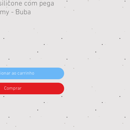
silicone com pega
my - Buba
eço
ionar ao carrinho
Comprar