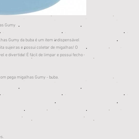
lhas Gumy
lhas Gumy da buba é um item indispensável
ita sujeiras e possui coletor de migalhas! O
l e divertida! É fácil de limpar e possui fecho
com pega migalhas Gumy - buba.
s.