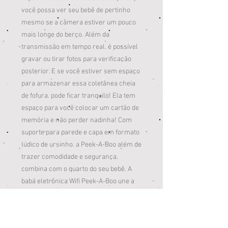
você possa ver seu bebê de pertinho
mesmo se a câmera estiver um pouco
mais longe do berço. Além da
transmissão em tempo real. é possível
gravar ou tirar fotos para verificação
posterior. E se você estiver sem espaço
para armazenar essa coletânea cheia
de fofura. pode ficar tranquilo! Ela tem
espaço para você colocar um cartão de
memória e não perder nadinha! Com
suporte para parede e capa em formato
lúdico de ursinho. a Peek-A-Boo além de
trazer comodidade e segurança.
combina com o quarto do seu bebê. A
babá eletrônica Wifi Peek-A-Boo une a
qualidade Multikids Baby que você e seu
bebê já conhecem e confiam à
tecnologia de ponta da Multilaser. O