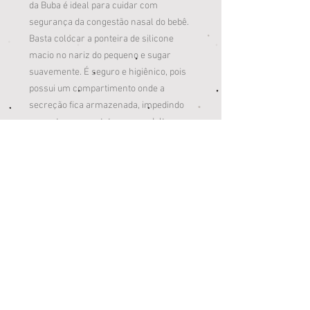
da Buba é ideal para cuidar com
segurança da congestão nasal do bebê.
Basta colocar a ponteira de silicone
macio no nariz do pequeno e sugar
suavemente. É seguro e higiênico, pois
possui um compartimento onde a
secreção fica armazenada, impedindo
que entre em contato com o adulto.
Instruções de uso:
1. Lave bem todos os componentes do
aspirador com água e sabão neutro.
Seque antes de usar.
2. Insira o lado com a ponteira de
silicone delicadamente no nariz do bebê.
3. Insira o outro lado na boca do adulto
para fazer a sucção.
4. Lave todas as peças antes de guardar.