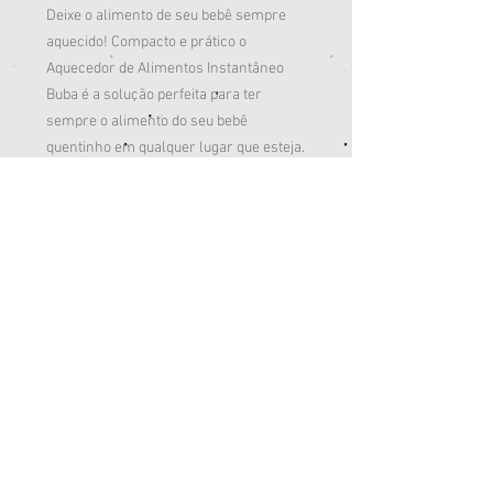
Deixe o alimento de seu bebê sempre
aquecido! Compacto e prático o
Aquecedor de Alimentos Instantâneo
Buba é a solução perfeita para ter
sempre o alimento do seu bebê
quentinho em qualquer lugar que esteja.
Possui tecnologia One Step Click que
libera calor através do aquecimento do
gel atóxico, dispensando o uso de
eletricidade. Além disso, pode ser
utilizado diversas vezes em
mamadeiras e potes de papinha.
Por ser compacto pode ser levado pra
onde quiser dentro da bolsa.
Marca: Buba